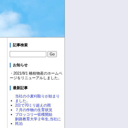
記事検索
お知らせ
・2021/8/1 橋枝物産のホームペ
ージをリニューアルしました。
最新記事
当社の小麦刈取りが始まり
ました。
2日で70ミリ超えの雨
７月の作物の生育状況
ブロッコリー収穫開始
釧路教育大学２年生,当社に
民泊