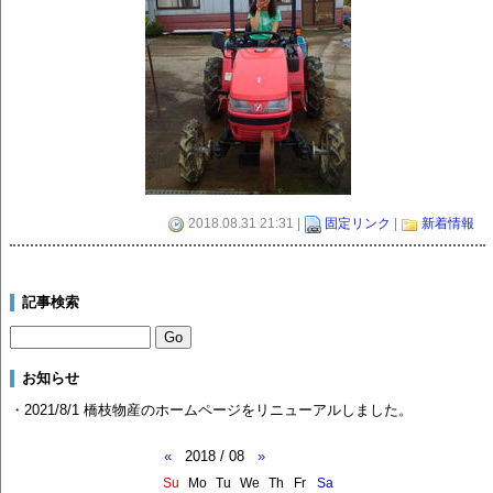
2018.08.31 21:31 |
固定リンク
|
新着情報
記事検索
お知らせ
・2021/8/1 橋枝物産のホームページをリニューアルしました。
«
2018 / 08
»
Su
Mo
Tu
We
Th
Fr
Sa