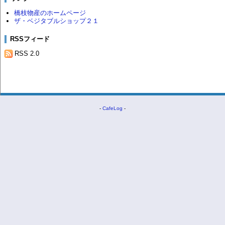
橋枝物産のホームページ
ザ・ベジタブルショップ２１
RSSフィード
RSS 2.0
-
CafeLog
-