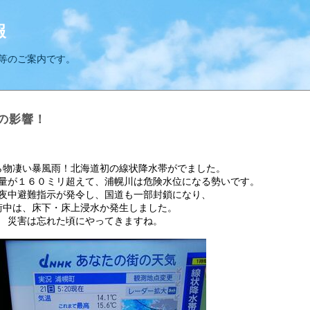
報
等のご案内です。
の影響！
ら物凄い暴風雨！北海道初の線状降水帯がでました。
量が１６０ミリ超えて、浦幌川は危険水位になる勢いです。
夜中避難指示が発令し、国道も一部封鎖になり、
街中は、床下・床上浸水か発生しました。
災害は忘れた頃にやってきますね。